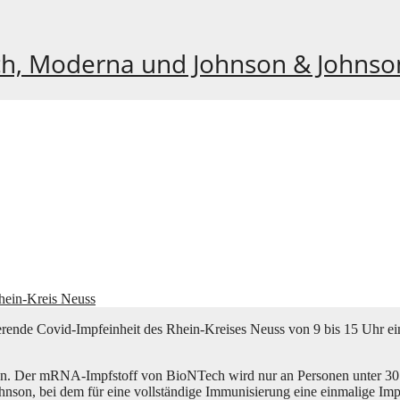
h, Moderna und Johnson & Johnson
hein-Kreis Neuss
ie­ren­de Covid-Impf­ein­heit des Rhein-Krei­ses Neuss von 9 bis 15 Uhr e
h­ren. Der mRNA-Impf­stoff von BioNTech wird nur an Per­so­nen unter 30 J
, bei dem für eine voll­stän­di­ge Immu­ni­sie­rung eine ein­ma­li­ge Imp­