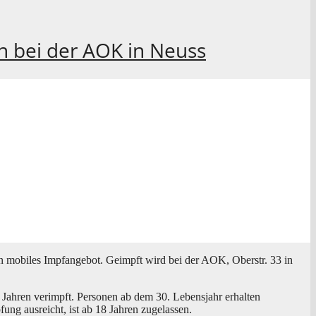
 bei der AOK in Neuss
in mobi­les Impf­an­ge­bot. Geimpft wird bei der AOK, Ober­str. 33 in
ah­ren ver­impft. Per­so­nen ab dem 30. Lebens­jahr erhal­ten
fung aus­reicht, ist ab 18 Jah­ren zugelassen.