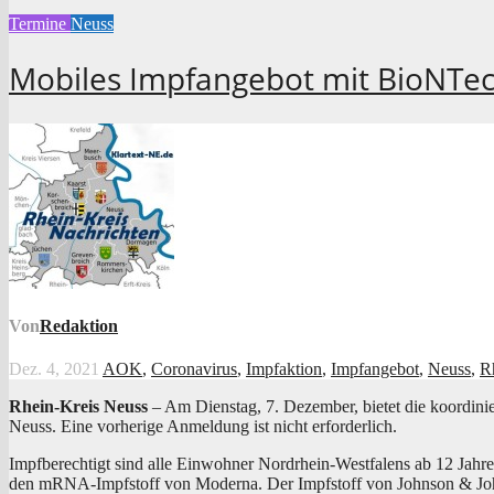
Termine
Neuss
Mobiles Impfangebot mit BioNTec
Von
Redaktion
Dez. 4, 2021
AOK
,
Coronavirus
,
Impfaktion
,
Impfangebot
,
Neuss
,
R
Rhein-Kreis Neuss
– Am Diens­tag, 7. Dezem­ber, bie­tet die koor­di­n
Neuss. Eine vor­he­ri­ge Anmel­dung ist nicht erforderlich.
Impf­be­rech­tigt sind alle Ein­woh­ner Nord­rhein-West­fa­lens ab 12 Ja
den mRNA-Impf­stoff von Moder­na. Der Impf­stoff von John­son & John­son