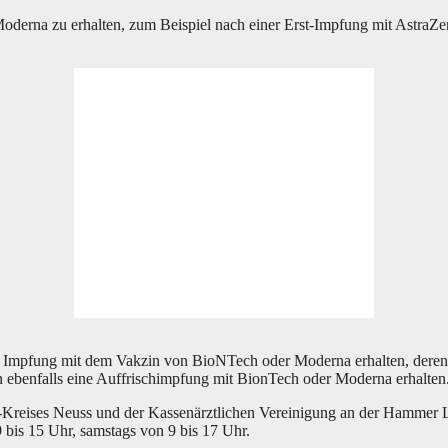
er­na zu erhal­ten, zum Bei­spiel nach einer Erst-Imp­fung mit Astra­Ze­n
t­te Imp­fung mit dem Vak­zin von BioNTech oder Moder­na erhal­ten, deren 
 eben­falls eine Auf­frisch­imp­fung mit BionTech oder Moder­na erhalten
-Krei­ses Neuss und der Kas­sen­ärzt­li­chen Ver­ei­ni­gung an der Ham­mer L
on 9 bis 15 Uhr, sams­tags von 9 bis 17 Uhr.