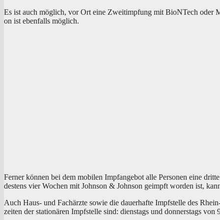
Es ist auch mög­lich, vor Ort eine Zweit­imp­fung mit BioNTech oder Mod
on ist eben­falls möglich.
Fer­ner kön­nen bei dem mobi­len Impf­an­ge­bot alle Per­so­nen eine dri
des­tens vier Wochen mit John­son & John­son geimpft wor­den ist, kann
Auch Haus- und Fach­ärz­te sowie die dau­er­haf­te Impf­stel­le des Rhein
zei­ten der sta­tio­nä­ren Impf­stel­le sind: diens­tags und don­ners­tags v