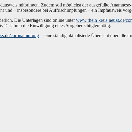
ild­aus­weis mit­brin­gen. Zudem soll mög­lichst der aus­ge­füll­te Ana­mne­
nd – ins­be­son­de­re bei Auf­frisch­imp­fun­gen – ein Impf­aus­weis vor­g
r­der­lich. Die Unter­la­gen sind online unter
www.rhein-kreis-neuss.de/co
15 Jah­ren die Ein­wil­li­gung eines Sor­ge­be­rech­tig­ten nötig.
ss.de/coronaimpfung
eine stän­dig aktua­li­sier­te Über­sicht über alle