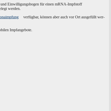
se- und Ein­wil­li­gungs­bo­gen für einen mRNA-Impf­stoff
e­legt werden.
ronaimpfung
ver­füg­bar, kön­nen aber auch vor Ort aus­ge­füllt wer­
 mobi­len Impfangebote.