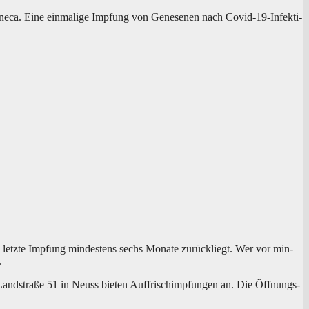
e­ca. Eine ein­ma­li­ge Imp­fung von Gene­se­nen nach Covid-19-Infek­ti­
letz­te Imp­fung min­des­tens sechs Mona­te zurück­liegt. Wer vor min­
.
and­stra­ße 51 in Neuss bie­ten Auf­frisch­imp­fun­gen an. Die Öff­nungs­