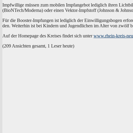
Impf­wil­li­ge müs­sen zum mobi­len Impf­an­ge­bot ledig­lich ihren Licht­b
(BioNTech/Moderna) oder einen Vek­tor-Impf­stoff (John­son & John­son) u
Für die Boos­ter-Imp­fun­gen ist ledig­lich der Ein­wil­li­gungs­bo­gen erfo
den. Wei­ter­hin ist bei Kin­dern und Jugend­li­chen im Alter von zwölf bis 
Auf der Home­page des Krei­ses fin­det sich unter
www.rhein-kreis-neu
(209 Ansich­ten gesamt, 1 Leser heute)