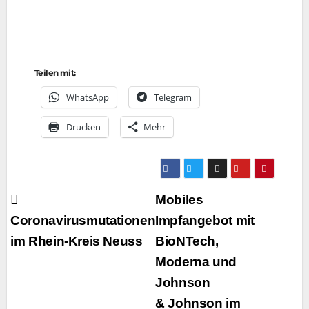
Teilen mit:
Whats­App
Tele­gram
Dru­cken
Mehr
Beitragsnavigation
Mobiles
Coronavirusmutationen
Impfangebot mit
im Rhein-Kreis Neuss
BioNTech,
Moderna und
Johnson
& Johnson im