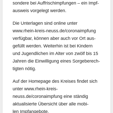
son­de­re bei Auf­frisch­imp­fun­gen – ein Impf­
aus­weis vor­ge­legt werden.
Die Unter­la­gen sind online unter
www.rhein-kreis-neuss.de/coronaimpfung
ver­füg­bar, kön­nen aber auch vor Ort aus­
ge­füllt wer­den. Wei­ter­hin ist bei Kin­dern
und Jugend­li­chen im Alter von zwölf bis 15
Jah­ren die Ein­wil­li­gung eines Sor­ge­be­rech­
tig­ten nötig.
Auf der Home­page des Krei­ses fin­det sich
unter www.rhein-kreis-
neuss.de/coronaimpfung eine stän­dig
aktua­li­sier­te Über­sicht über alle mobi­
len Impfangebote.