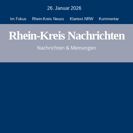
Zum
26. Januar 2026
Inhalt
Im Fokus
Rhein-Kreis Neuss
Klartext.NRW
Kommentar
springen
Rhein-Kreis Nachrichten
Nachrichten & Meinungen