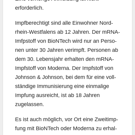
erforderlich.
Impf­be­rech­tigt sind alle Ein­woh­ner Nord­
rhein-West­fa­lens ab 12 Jah­ren. Der mRNA-
Imfp­stoff von BioNTech wird nur an Per­so­
nen unter 30 Jah­ren ver­impft. Per­so­nen ab
dem 30. Lebens­jahr erhal­ten den mRNA-
Impf­stoff von Moder­na. Der Impf­stoff von
John­son & John­son, bei dem für eine voll­
stän­di­ge Immu­ni­sie­rung eine ein­ma­li­ge
Imp­fung aus­reicht, ist ab 18 Jah­ren
zugelassen.
Es ist auch mög­lich, vor Ort eine Zweit­imp­
fung mit BioNTech oder Moder­na zu erhal­