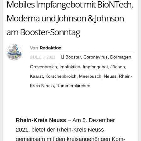
Mobiles Impfangebot mit BioNTech,
Moderna und Johnson & Johnson
am Booster-Sonntag
Von
Redaktion
,
,
,
Booster
Coronavirus
Dormagen
DEZ. 3, 2021
,
,
,
,
Grevenbroich
Impfaktion
Impfangebot
Jüchen
,
,
,
,
Kaarst
Korschenbroich
Meerbusch
Neuss
Rhein-
,
Kreis Neuss
Rommerskirchen
Rhein-Kreis Neuss
– Am 5. Dezem­ber
2021, bie­tet der Rhein-Kreis Neuss
gemein­sam mit den kreis­an­ge­hö­ri­gen Kom­