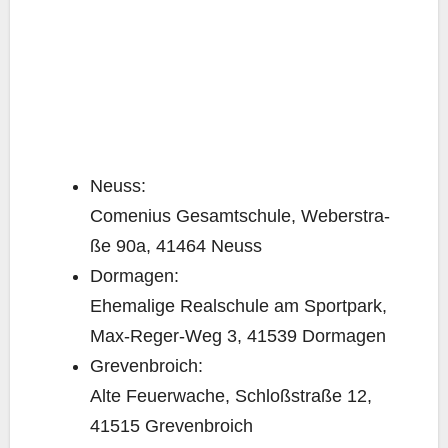
Neuss:
Come­ni­us Gesamt­schu­le, Weber­stra­
ße 90a, 41464 Neuss
Dor­ma­gen:
Ehe­ma­li­ge Real­schu­le am Sport­park,
Max-Reger-Weg 3, 41539 Dormagen
Gre­ven­broich:
Alte Feu­er­wa­che, Schloß­stra­ße 12,
41515 Grevenbroich