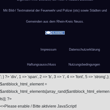
Mit Bild-/ Textmaterial der Feuerwehr und Polizei (ots) sowie Städten und
Gemeinden aus dem Rhein-Kreis Neuss.
Impressum
Datenschutzerklärung
Haftungsausschluss
Nutzungsbedingungen
'; } ?>
'div', 1 => 'span', 2 => 'b', 3 => 'i', 4 => 'font', 5 => 'strong',);
$antiblock_html_element =
$antiblock_html_elements[array_rand($antiblock_html_elemen
ts)]; ?>
<
>Please enable / Bitte aktiviere JavaScript!