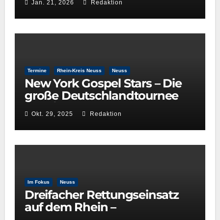
Jan. 21, 2026
Redaktion
der GRÜNEN im
Kulturausschuss
Termine
Rhein-Kreis Neuss
Neuss
New York Gospel Stars – Die
große Deutschlandtournee
2025/26
Okt. 29, 2025
Redaktion
Im Fokus
Neuss
Dreifacher Rettungseinsatz
auf dem Rhein –
Wasserwacht Neuss beweist