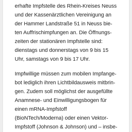
er­haf­te Impf­stel­le des Rhein-Krei­ses Neuss
und der Kas­sen­ärzt­li­chen Ver­ei­ni­gung an
der Ham­mer Land­stra­ße 51 in Neuss bie­
ten Auf­frisch­imp­fun­gen an. Die Öff­nungs­
zei­ten der sta­tio­nä­ren Impf­stel­le sind:
diens­tags und don­ners­tags von 9 bis 15
Uhr, sams­tags von 9 bis 17 Uhr.
Impf­wil­li­ge müs­sen zum mobi­len Impf­an­ge­
bot ledig­lich ihren Licht­bild­aus­weis mit­brin­
gen. Zudem soll mög­lichst der aus­ge­füll­te
Ana­mne­se- und Ein­wil­li­gungs­bo­gen für
einen mRNA-Impf­stoff
(BioNTech/Moderna) oder einen Vek­tor-
Impf­stoff (John­son & John­son) und – ins­be­