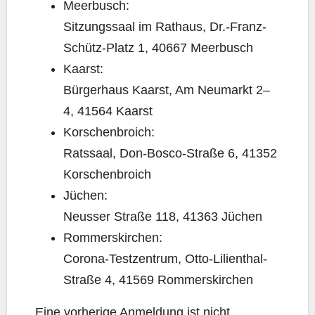
Meer­busch:
Sit­zungs­saal im Rat­haus, Dr.-Franz-
Schütz-Platz 1, 40667 Meerbusch
Kaarst:
Bür­ger­haus Kaarst, Am Neu­markt 2–
4, 41564 Kaarst
Kor­schen­broich:
Rats­saal, Don-Bosco-Stra­ße 6, 41352
Korschenbroich
Jüchen:
Neus­ser Stra­ße 118, 41363 Jüchen
Rom­mers­kir­chen:
Coro­na-Test­zen­trum, Otto-Lili­en­thal-
Stra­ße 4, 41569 Rommerskirchen
Eine vor­he­ri­ge Anmel­dung ist nicht