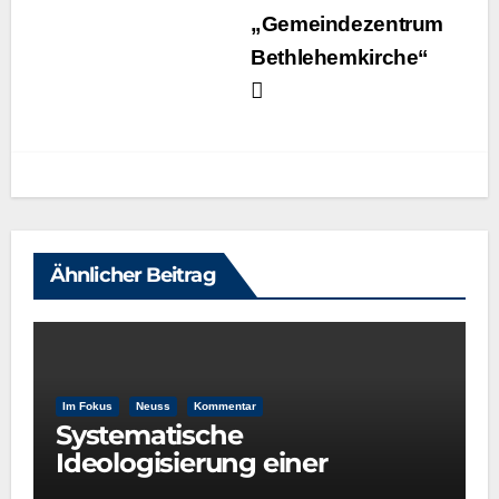
„Gemeindezentrum
Bethlehemkirche“
Ähnlicher Beitrag
Im Fokus
Neuss
Kommentar
Systematische
Ideologisierung einer
Kulturentscheidung: Die Rolle