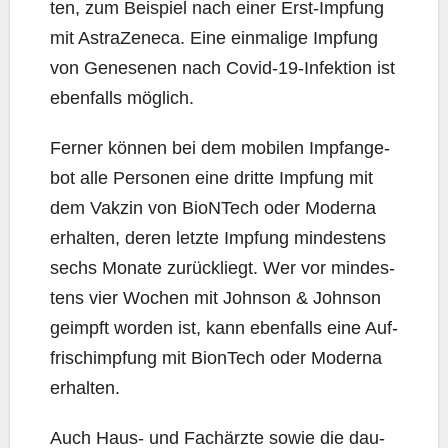
ten, zum Bei­spiel nach einer Erst-Imp­fung
mit Astra­Ze­ne­ca. Eine ein­ma­li­ge Imp­fung
von Gene­se­nen nach Covid-19-Infek­ti­on ist
eben­falls möglich.
Fer­ner kön­nen bei dem mobi­len Impf­an­ge­
bot alle Per­so­nen eine drit­te Imp­fung mit
dem Vak­zin von BioNTech oder Moder­na
erhal­ten, deren letz­te Imp­fung min­des­tens
sechs Mona­te zurück­liegt. Wer vor min­des­
tens vier Wochen mit John­son & John­son
geimpft wor­den ist, kann eben­falls eine Auf­
frisch­imp­fung mit BionTech oder Moder­na
erhalten.
Auch Haus- und Fach­ärz­te sowie die dau­