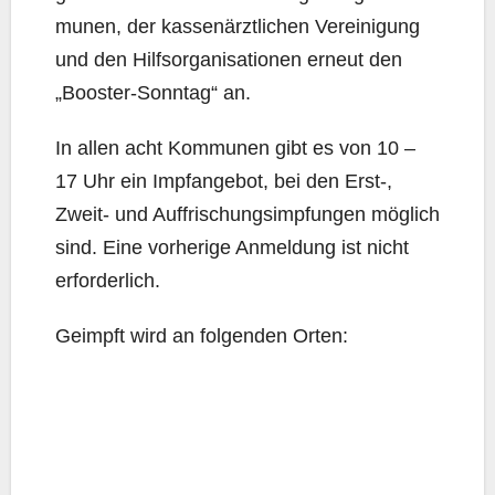
mu­nen, der kas­sen­ärzt­li­chen Ver­ei­ni­gung
und den Hilfs­or­ga­ni­sa­tio­nen erneut den
„Boos­ter-Sonn­tag“ an.
In allen acht Kom­mu­nen gibt es von 10 –
17 Uhr ein Impf­an­ge­bot, bei den Erst‑,
Zweit- und Auf­fri­schungs­imp­fun­gen mög­lich
sind. Eine vor­he­ri­ge Anmel­dung ist nicht
erforderlich.
Geimpft wird an fol­gen­den Orten: