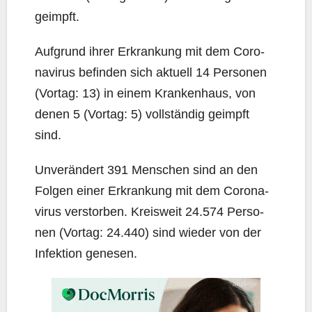
geimpft.
Auf­grund ihrer Erkran­kung mit dem Coro­
na­vi­rus befin­den sich aktu­ell 14 Per­so­nen
(Vor­tag: 13) in einem Kran­ken­haus, von
denen 5 (Vor­tag: 5) voll­stän­dig geimpft
sind.
Unver­än­dert 391 Men­schen sind an den
Fol­gen einer Erkran­kung mit dem Coro­na­
vi­rus ver­stor­ben. Kreis­weit 24.574 Per­so­
nen (Vor­tag: 24.440) sind wie­der von der
Infek­ti­on genesen.