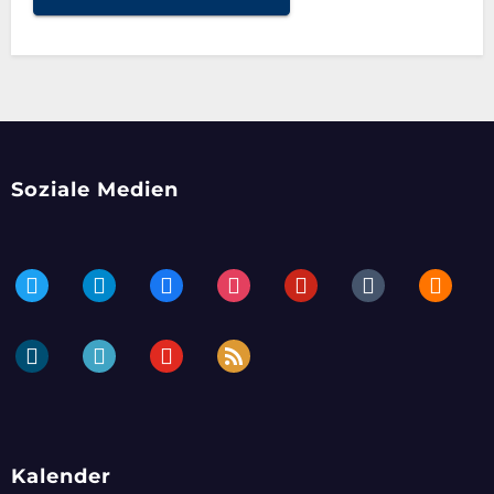
Soziale Medien
twitter
telegram
facebook
instagram
pinterest
tumblr
blogger
dailymotion
periscope
youtube
rss
Kalender