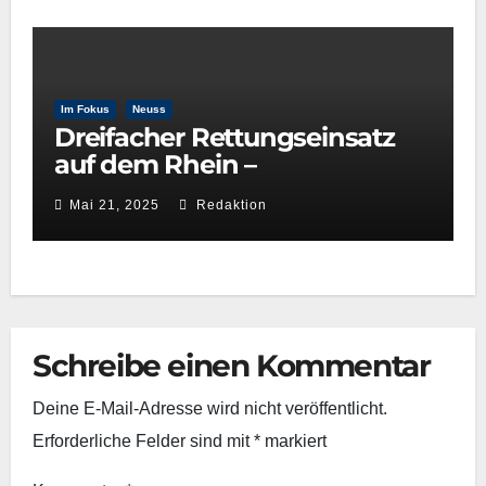
Im Fokus
Neuss
Dreifacher Rettungseinsatz
auf dem Rhein –
Wasserwacht Neuss beweist
Mai 21, 2025
Redaktion
schnelle Reaktionsfähigkeit
Schreibe einen Kommentar
Deine E-Mail-Adresse wird nicht veröffentlicht.
Erforderliche Felder sind mit
*
markiert