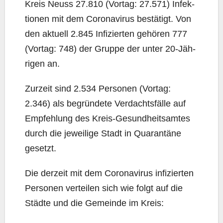
Kreis Neuss 27.810 (Vor­tag: 27.571) Infek­
tio­nen mit dem Coro­na­vi­rus bestä­tigt. Von
den aktu­ell 2.845 Infi­zier­ten gehö­ren 777
(Vor­tag: 748) der Grup­pe der unter 20-Jäh­
ri­gen an.
Zur­zeit sind 2.534 Per­so­nen (Vor­tag:
2.346) als begrün­de­te Ver­dachts­fäl­le auf
Emp­feh­lung des Kreis-Gesund­heits­am­tes
durch die jewei­li­ge Stadt in Qua­ran­tä­ne
gesetzt.
Die der­zeit mit dem Coro­na­vi­rus infi­zier­ten
Per­so­nen ver­tei­len sich wie folgt auf die
Städ­te und die Gemein­de im Kreis: