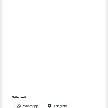
Teilen mit:
Whats­App
Tele­gram