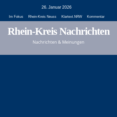
Zum
26. Januar 2026
Inhalt
Im Fokus
Rhein-Kreis Neuss
Klartext.NRW
Kommentar
springen
Rhein-Kreis Nachrichten
Nachrichten & Meinungen