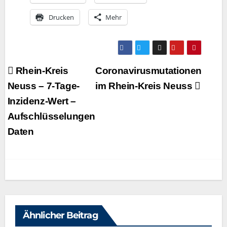
Dru­cken
Mehr
Beitragsnavigation
Rhein-Kreis
Coronavirusmutationen
Neuss – 7‑Tage-
im Rhein-Kreis Neuss
Inzidenz-Wert –
Aufschlüsselungen
Daten
Ähnlicher Beitrag