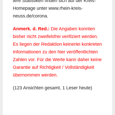
te­re Sta­tis­ti­ken fin­den sich auf der Kreis-
Home­page unter www.rhein-kreis-
neuss.de/corona.
Anmerk. d. Red.:
Die Anga­ben konn­ten
bis­her nicht zwei­fels­frei veri­fi­ziert wer­den.
Es lie­gen der Redak­ti­on kei­ner­lei kon­kre­ten
Infor­ma­tio­nen zu den hier ver­öf­fent­lich­ten
Zah­len vor. Für die Wer­te kann daher kei­ne
Garan­tie auf Rich­tig­keit / Voll­stän­dig­keit
über­nom­men werden.
(123 Ansich­ten gesamt, 1 Leser heute)