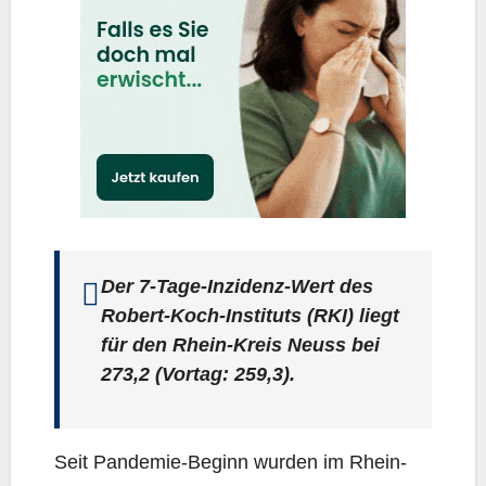
Der 7‑Ta­ge-Inzi­denz-Wert des
Robert-Koch-Insti­tuts (RKI) liegt
für den Rhein-Kreis Neuss bei
273,2 (Vor­tag: 259,3).
Seit Pan­de­mie-Beginn wur­den im Rhein-