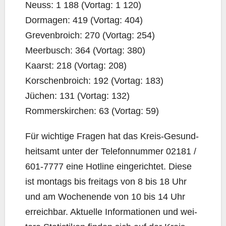
Neuss: 1 188 (Vor­tag: 1 120)
Dor­ma­gen: 419 (Vor­tag: 404)
Gre­ven­broich: 270 (Vor­tag: 254)
Meer­busch: 364 (Vor­tag: 380)
Kaarst: 218 (Vor­tag: 208)
Kor­schen­broich: 192 (Vor­tag: 183)
Jüchen: 131 (Vor­tag: 132)
Rom­mers­kir­chen: 63 (Vor­tag: 59)
Für wich­ti­ge Fra­gen hat das Kreis-Gesund­
heits­amt unter der Tele­fon­num­mer 02181 /
601‑7777 eine Hot­line ein­ge­rich­tet. Die­se
ist mon­tags bis frei­tags von 8 bis 18 Uhr
und am Wochen­en­de von 10 bis 14 Uhr
erreich­bar. Aktu­el­le Infor­ma­tio­nen und wei­