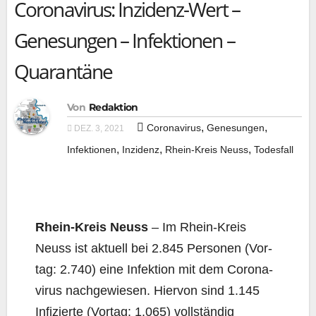
Coronavirus: Inzidenz-Wert –
Genesungen – Infektionen –
Quarantäne
Von
Redaktion
,
,
Coronavirus
Genesungen
DEZ. 3, 2021
,
,
,
Infektionen
Inzidenz
Rhein-Kreis Neuss
Todesfall
Rhein-Kreis Neuss
– Im Rhein-Kreis
Neuss ist aktu­ell bei 2.845 Per­so­nen (Vor­
tag: 2.740) eine Infek­ti­on mit dem Coro­na­
vi­rus nach­ge­wie­sen. Hier­von sind 1.145
Infi­zier­te (Vor­tag: 1.065) voll­stän­dig