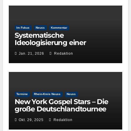
Im Fokus
Neuss
Kommentar
Systematische
Ideologisierung einer
Kulturentscheidung: Die Rolle
Jan. 21, 2026
Redaktion
der GRÜNEN im
Kulturausschuss
Termine
Rhein-Kreis Neuss
Neuss
New York Gospel Stars – Die
große Deutschlandtournee
2025/26
Okt. 29, 2025
Redaktion