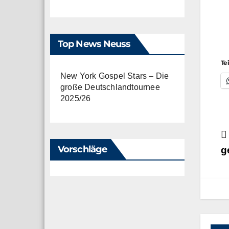
Top News Neuss
Te
New York Gospel Stars – Die
große Deutschlandtournee
2025/26
B
Vorschläge
g