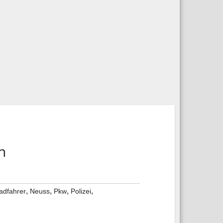
n
,
,
,
,
adfahrer
Neuss
Pkw
Polizei