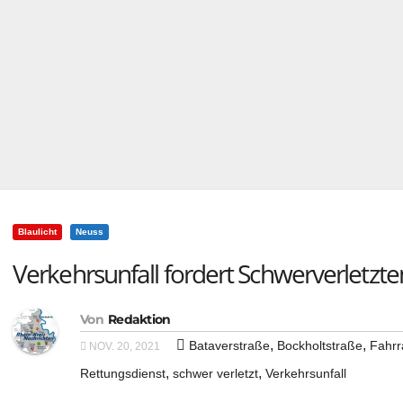
Blaulicht
Neuss
Verkehrsunfall fordert Schwerverletzte
Von
Redaktion
,
,
Bataverstraße
Bockholtstraße
Fahrr
NOV. 20, 2021
,
,
Rettungsdienst
schwer verletzt
Verkehrsunfall