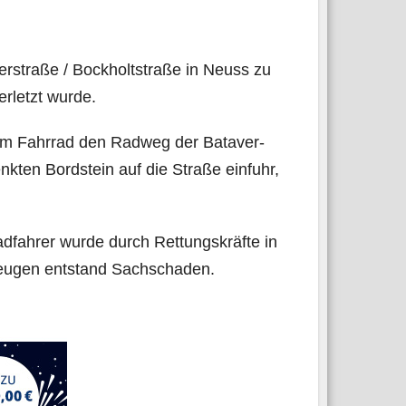
­stra­ße / Bock­holt­stra­ße in Neuss zu
er­letzt wurde.
nem Fahr­rad den Rad­weg der Bata­ver­
k­ten Bord­stein auf die Stra­ße ein­fuhr,
­fah­rer wur­de durch Ret­tungs­kräf­te in
zeu­gen ent­stand Sachschaden.