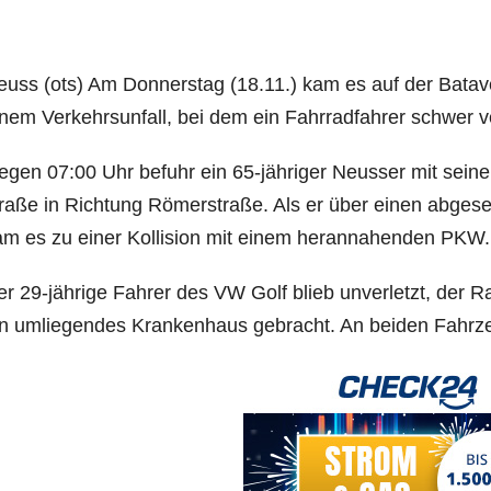
uss (ots) Am Don­ners­tag (18.11.) kam es auf der Bata­ver
nem Ver­kehrs­un­fall, bei dem ein Fahr­rad­fah­rer schwer v
gen 07:00 Uhr befuhr ein 65-jäh­ri­ger Neus­ser mit sei­
ra­ße in Rich­tung Römer­stra­ße. Als er über einen abge­sen
m es zu einer Kol­li­si­on mit einem her­an­na­hen­den PKW.
r 29-jäh­ri­ge Fah­rer des VW Golf blieb unver­letzt, der Rad
n umlie­gen­des Kran­ken­haus gebracht. An bei­den Fahr­