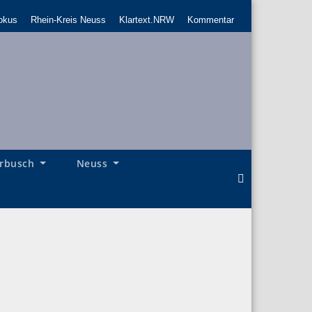
okus
Rhein-Kreis Neuss
Klartext.NRW
Kommentar
rbusch
Neuss