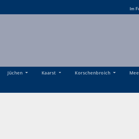
Im F
Jüchen
Kaarst
Korschenbroich
Mee