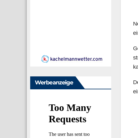
Ne
ei
Ge
st
ka
Werbeanzeige
De
ei