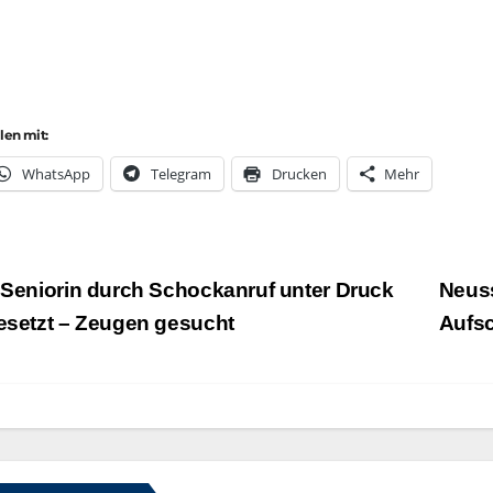
ilen mit:
Whats­App
Tele­gram
Dru­cken
Mehr
eitragsnavigation
Seniorin durch Schockanruf unter Druck
Neuss
esetzt – Zeugen gesucht
Aufs