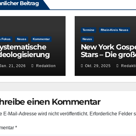
nlicher Beitrag
Termine
Rhein-Kreis Neuss
m Fokus
Neuss
Kommentar
Neuss
ystematische
New York Gosp
deologisierung
Stars – Die groß
iner
Deutschlandto
Jan. 21, 2026
Redaktion
Okt. 29, 2025
Redakt
ulturentscheidu
ee 2025/26
g: Die Rolle der
RÜNEN im
ulturausschuss
hreibe einen Kommentar
 E-Mail-Adresse wird nicht veröffentlicht.
Erforderliche Felder 
mentar
*