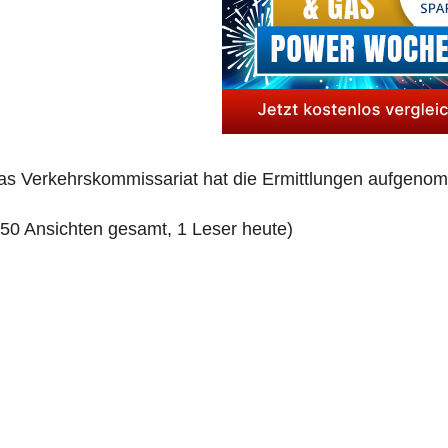
s Ver­kehrs­kom­mis­sa­ri­at hat die Ermitt­lun­gen aufgen
250 Ansich­ten gesamt, 1 Leser heute)