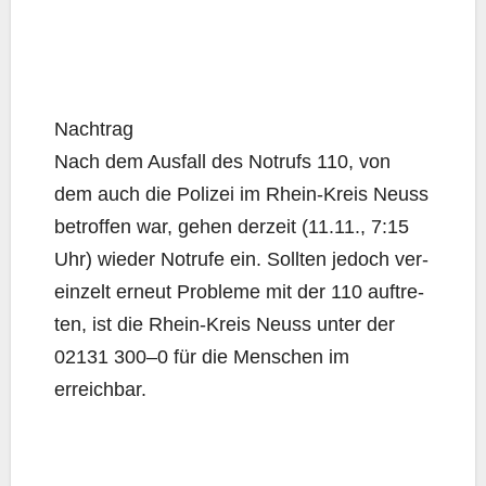
Nach­trag
Nach dem Aus­fall des Not­rufs 110, von
dem auch die Poli­zei im Rhein-Kreis Neuss
betrof­fen war, gehen der­zeit (11.11., 7:15
Uhr) wie­der Not­ru­fe ein. Soll­ten jedoch ver­
ein­zelt erneut Pro­ble­me mit der 110 auf­tre­
ten, ist die Rhein-Kreis Neuss unter der
02131 300–0 für die Men­schen im
erreichbar.