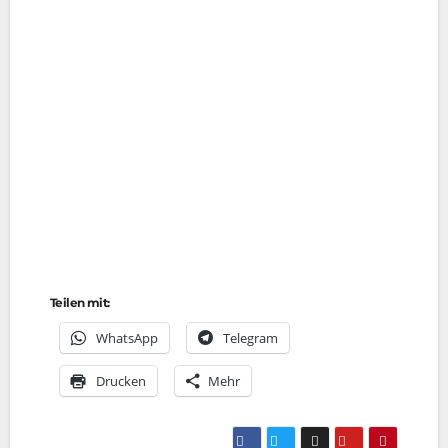
Teilen mit:
Whats­App
Tele­gram
Dru­cken
Mehr