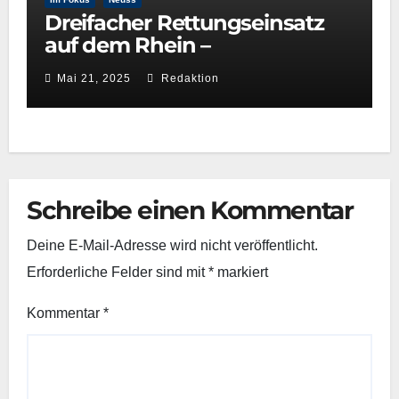
Dreifacher Rettungseinsatz
auf dem Rhein –
Wasserwacht Neuss beweist
Mai 21, 2025
Redaktion
schnelle Reaktionsfähigkeit
Schreibe einen Kommentar
Deine E-Mail-Adresse wird nicht veröffentlicht.
Erforderliche Felder sind mit
*
markiert
Kommentar
*