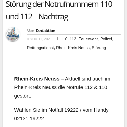
Störung der Notrufnummern 110
und 112 – Nachtrag
Von
Redaktion
,
,
,
,
110
112
Feuerwehr
Polizei
NOV. 11, 2021
,
,
Rettungsdienst
Rhein-Kreis Neuss
Störung
Rhein-Kreis Neuss
–
Aktu­ell sind auch im
Rhein-Kreis Neuss
die Not­ru­fe 112 & 110
gestört.
Wäh­len Sie im Not­fall 19222 / vom Han­dy
02131 19222