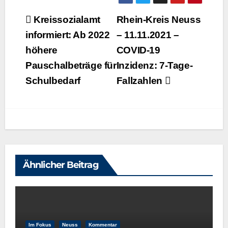
Beitragsnavigation
Kreissozialamt
Rhein-Kreis Neuss
informiert: Ab 2022
– 11.11.2021 –
höhere
COVID-19
Pauschalbeträge für
Inzidenz: 7‑Tage-
Schulbedarf
Fallzahlen
Ähnlicher Beitrag
Im Fokus
Neuss
Kommentar