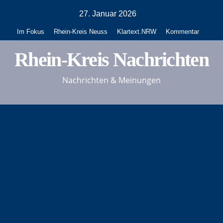
Zum
27. Januar 2026
Inhalt
Im Fokus
Rhein-Kreis Neuss
Klartext.NRW
Kommentar
springen
Rhein-Kreis Nachrichten
Nachrichten & Meinungen