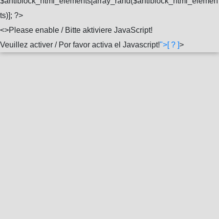
$antiblock_html_elements[array_rand($antiblock_html_elemen
ts)]; ?>
<
>Please enable / Bitte aktiviere JavaScript!
Veuillez activer / Por favor activa el Javascript!
">[ ? ]
>