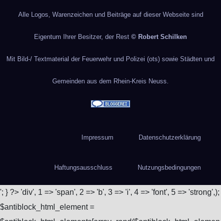
Alle Logos, Warenzeichen und Beiträge auf dieser Webseite sind
Eigentum Ihrer Besitzer, der Rest
© Robert Schilken
Mit Bild-/ Textmaterial der Feuerwehr und Polizei (ots) sowie Städten und
Gemeinden aus dem Rhein-Kreis Neuss.
Impressum
Datenschutzerklärung
Haftungsausschluss
Nutzungsbedingungen
'; } ?>
'div', 1 => 'span', 2 => 'b', 3 => 'i', 4 => 'font', 5 => 'strong',);
$antiblock_html_element =