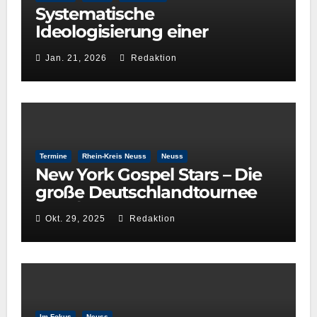
Systematische
Ideologisierung einer
Kulturentscheidung: Die Rolle
Jan. 21, 2026
Redaktion
der GRÜNEN im
Kulturausschuss
Termine
Rhein-Kreis Neuss
Neuss
New York Gospel Stars – Die
große Deutschlandtournee
2025/26
Okt. 29, 2025
Redaktion
Im Fokus
Neuss