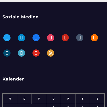
Soziale Medien
twitter
telegram
facebook
instagram
pinterest
tumblr
blogger
dailymotion
periscope
youtube
rss
Kalender
M
D
M
D
F
S
S