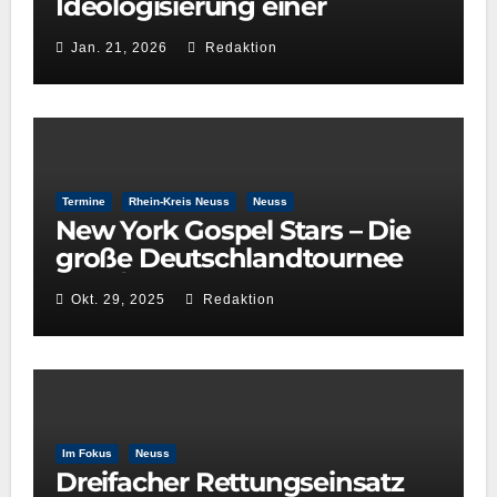
Ideologisierung einer
Kulturentscheidung: Die Rolle
Jan. 21, 2026
Redaktion
der GRÜNEN im
Kulturausschuss
Termine
Rhein-Kreis Neuss
Neuss
New York Gospel Stars – Die
große Deutschlandtournee
2025/26
Okt. 29, 2025
Redaktion
Im Fokus
Neuss
Dreifacher Rettungseinsatz