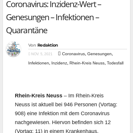
Coronavirus: Inzidenz-Wert –
Genesungen – Infektionen –
Quarantäne
Von
Redaktion
,
,
Coronavirus
Genesungen
NOV. 5, 2021
,
,
,
Infektionen
Inzidenz
Rhein-Kreis Neuss
Todesfall
Rhein-Kreis Neuss
– Im Rhein-Kreis
Neuss ist aktu­ell bei 946 Per­so­nen (Vor­tag:
908) eine Infek­ti­on mit dem Coro­na­vi­rus
nach­ge­wie­sen. Hier­von befin­den sich 12
(Vor­tag: 11) in einem Krankenhaus.