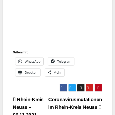
Teilen mit:
Whats­App
Tele­gram
Dru­cken
Mehr
Beitragsnavigation
Rhein-Kreis
Coronavirusmutationen
Neuss –
im Rhein-Kreis Neuss
06.11.2021 –