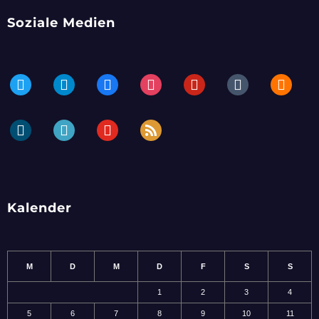
Soziale Medien
twitter
telegram
facebook
instagram
pinterest
tumblr
blogger
dailymotion
periscope
youtube
rss
Kalender
M
D
M
D
F
S
S
1
2
3
4
5
6
7
8
9
10
11