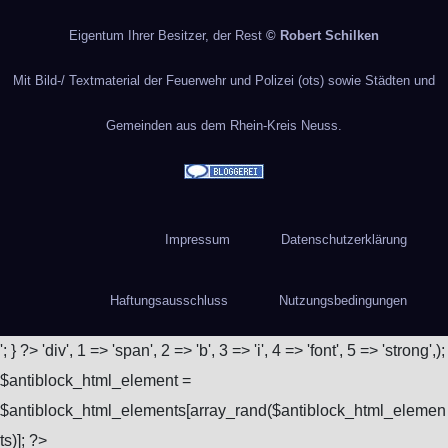
Eigentum Ihrer Besitzer, der Rest
© Robert Schilken
Mit Bild-/ Textmaterial der Feuerwehr und Polizei (ots) sowie Städten und
Gemeinden aus dem Rhein-Kreis Neuss.
Impressum
Datenschutzerklärung
Haftungsausschluss
Nutzungsbedingungen
'; } ?>
'div', 1 => 'span', 2 => 'b', 3 => 'i', 4 => 'font', 5 => 'strong',);
$antiblock_html_element =
$antiblock_html_elements[array_rand($antiblock_html_elemen
ts)]; ?>