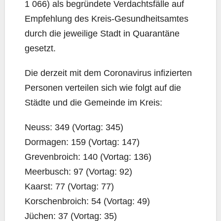
1 066) als begrün­de­te Ver­dachts­fäl­le auf
Emp­feh­lung des Kreis-Gesund­heits­am­tes
durch die jewei­li­ge Stadt in Qua­ran­tä­ne
gesetzt.
Die der­zeit mit dem Coro­na­vi­rus infi­zier­ten
Per­so­nen ver­tei­len sich wie folgt auf die
Städ­te und die Gemein­de im Kreis:
Neuss: 349 (Vor­tag: 345)
Dor­ma­gen: 159 (Vor­tag: 147)
Gre­ven­broich: 140 (Vor­tag: 136)
Meer­busch: 97 (Vor­tag: 92)
Kaarst: 77 (Vor­tag: 77)
Kor­schen­broich: 54 (Vor­tag: 49)
Jüchen: 37 (Vor­tag: 35)