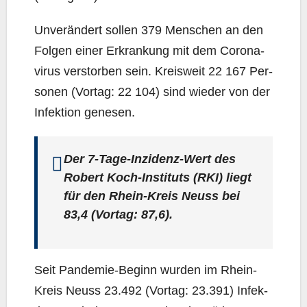
Unver­än­dert sol­len 379 Men­schen an den
Fol­gen einer Erkran­kung mit dem Coro­na­
vi­rus ver­stor­ben sein. Kreis­weit 22 167 Per­
so­nen (Vor­tag: 22 104) sind wie­der von der
Infek­ti­on genesen.
Der 7‑Ta­ge-Inzi­denz-Wert des
Robert Koch-Insti­tuts (RKI) liegt
für den Rhein-Kreis Neuss bei
83,4 (Vor­tag: 87,6).
Seit Pan­de­mie-Beginn wur­den im Rhein-
Kreis Neuss 23.492 (Vor­tag: 23.391) Infek­