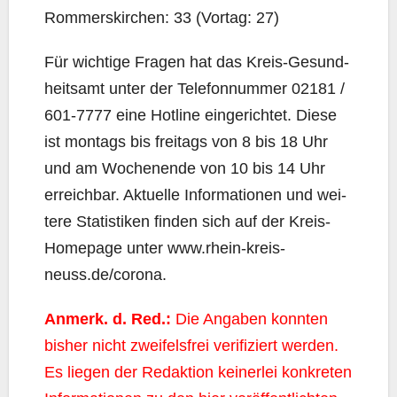
Rom­mers­kir­chen: 33 (Vor­tag: 27)
Für wich­ti­ge Fra­gen hat das Kreis-Gesund­
heits­amt unter der Tele­fon­num­mer 02181 /
601‑7777 eine Hot­line ein­ge­rich­tet. Die­se
ist mon­tags bis frei­tags von 8 bis 18 Uhr
und am Wochen­en­de von 10 bis 14 Uhr
erreich­bar. Aktu­el­le Infor­ma­tio­nen und wei­
te­re Sta­tis­ti­ken fin­den sich auf der Kreis-
Home­page unter www.rhein-kreis-
neuss.de/corona.
Anmerk. d. Red.:
Die Anga­ben konn­ten
bis­her nicht zwei­fels­frei veri­fi­ziert wer­den.
Es lie­gen der Redak­ti­on kei­ner­lei kon­kre­ten