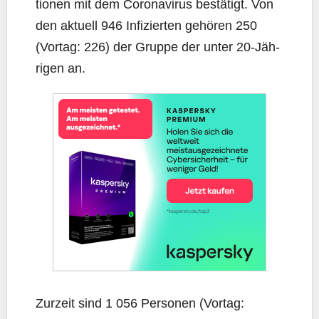
tio­nen mit dem Coro­na­vi­rus bestä­tigt. Von
den aktu­ell 946 Infi­zier­ten gehö­ren 250
(Vor­tag: 226) der Grup­pe der unter 20-Jäh­
ri­gen an.
Zur­zeit sind 1 056 Per­so­nen (Vor­tag: