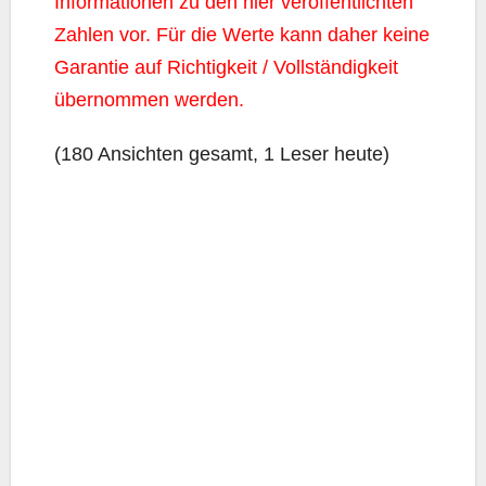
Infor­ma­tio­nen zu den hier ver­öf­fent­lich­ten
Zah­len vor. Für die Wer­te kann daher kei­ne
Garan­tie auf Rich­tig­keit / Voll­stän­dig­keit
über­nom­men werden.
(180 Ansich­ten gesamt, 1 Leser heute)