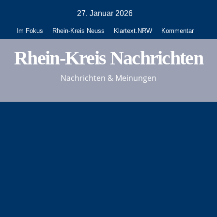
Zum
27. Januar 2026
Inhalt
Im Fokus
Rhein-Kreis Neuss
Klartext.NRW
Kommentar
springen
Rhein-Kreis Nachrichten
Nachrichten & Meinungen