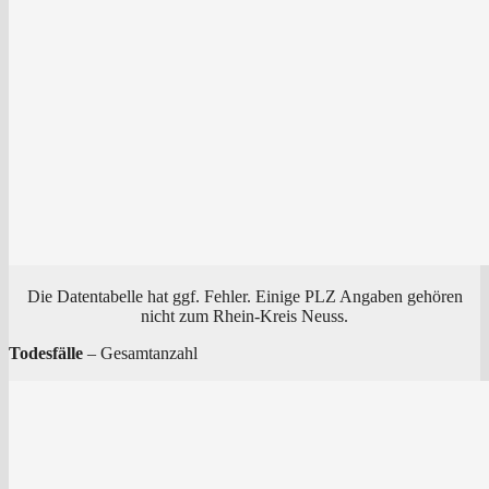
Die Daten­ta­bel­le hat ggf. Feh­ler. Eini­ge PLZ Anga­ben gehö­ren
nicht zum Rhein-Kreis Neuss.
Todes­fäl­le
– Gesamtanzahl