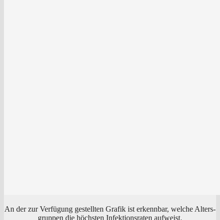
An der zur Ver­fü­gung gestell­ten Gra­fik ist erkenn­bar, wel­che Alters­
grup­pen die höchs­ten Infek­ti­ons­ra­ten aufweist.