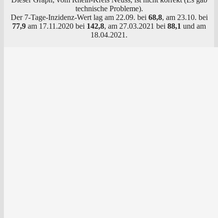
tech­ni­sche Probleme).
Der 7‑Ta­ge-Inzi­denz-Wert lag am 22.09. bei
68,8
, am 23.10. bei
77,9
am 17.11.2020 bei
142,8
, am 27.03.2021 bei
88,1
und am
18.04.2021.