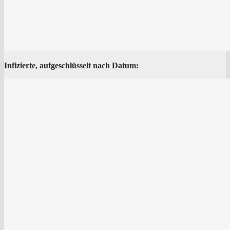
Infi­zier­te, auf­ge­schlüs­selt nach Datum: