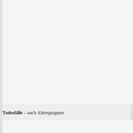
Todes­fäl­le
– nach Altersgruppen