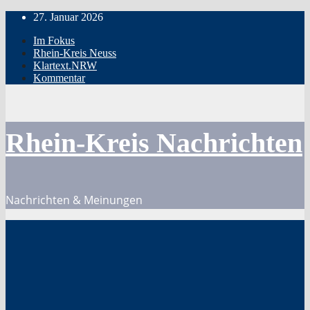
Zum
27. Januar 2026
Inhalt
Im Fokus
springen
Rhein-Kreis Neuss
Klartext.NRW
Kommentar
Rhein-Kreis Nachrichten
Nachrichten & Meinungen