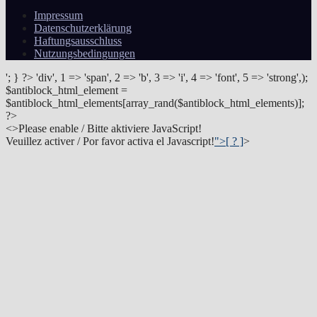
Impressum
Datenschutzerklärung
Haftungsausschluss
Nutzungsbedingungen
'; } ?>
'div', 1 => 'span', 2 => 'b', 3 => 'i', 4 => 'font', 5 => 'strong',);
$antiblock_html_element =
$antiblock_html_elements[array_rand($antiblock_html_elements)];
?>
<
>Please enable / Bitte aktiviere JavaScript!
Veuillez activer / Por favor activa el Javascript!
">[ ? ]
>