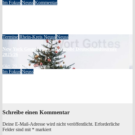
Im Fokus
Neuss
Kommentar
Systematische Ideologisierung einer Kulturentscheidung: Die
Rolle der GRÜNEN im Kulturausschuss
Jan. 21, 2026
Redaktion
Termine
Rhein-Kreis Neuss
Neuss
New York Gospel Stars – Die große Deutschlandtournee
2025/26
Okt. 29, 2025
Redaktion
Im Fokus
Neuss
Dreifacher Rettungseinsatz auf dem Rhein – Wasserwacht
Neuss beweist schnelle Reaktionsfähigkeit
Mai 21, 2025
Redaktion
Schreibe einen Kommentar
Deine E-Mail-Adresse wird nicht veröffentlicht.
Erforderliche
Felder sind mit
*
markiert