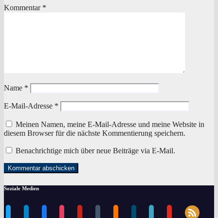
Kommentar
*
Name
*
E-Mail-Adresse
*
Meinen Namen, meine E-Mail-Adresse und meine Website in
diesem Browser für die nächste Kommentierung speichern.
Benachrichtige mich über neue Beiträge via E-Mail.
Soziale Medien
rss
twitter
telegram
facebook
instagram
pinterest
tumblr
blogger
dailymotion
periscope
youtube