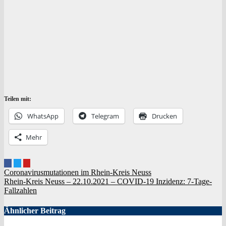
Teilen mit:
Whats­App
Tele­gram
Dru­cken
Mehr
Beitragsnavigation
Coronavirusmutationen im Rhein-Kreis Neuss
Rhein-Kreis Neuss – 22.10.2021 – COVID-19 Inzidenz: 7‑Tage-
Fallzahlen
Ähnlicher Beitrag