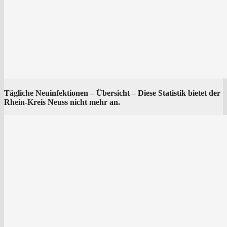
Täg­li­che Neu­in­fek­tio­nen – Über­sicht – Die­se Sta­tis­tik bie­tet der
Rhein-Kreis Neuss nicht mehr an.