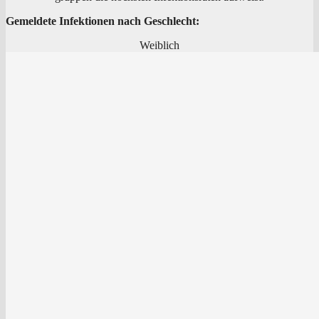
Gemel­de­te Infek­tio­nen nach Geschlecht:
Weib­lich