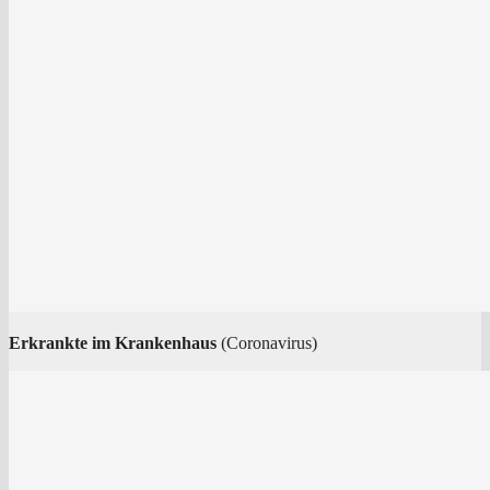
Erkrank­te im Kran­ken­haus
(Coro­na­vi­rus)