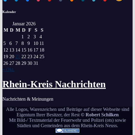
Kalender
Januar 2026
M
D
M
D
F
S
S
1
2
3
4
5
6
7
8
9
10
11
12
13
14
15
16
17
18
19
20
21
22
23
24
25
26
27
28
29
30
31
« Okt.
Rhein-Kreis Nachrichten
Nachrichten & Meinungen
Alle Logos, Warenzeichen und Beiträge auf dieser Webseite sind
Eigentum Ihrer Besitzer, der Rest
© Robert Schilken
Mit Bild-/ Textmaterial der Feuerwehr und Polizei (ots) sowie
Städten und Gemeinden aus dem Rhein-Kreis Neuss.