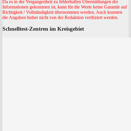
Da es in der Ver­gan­gen­heit zu feh­ler­haf­ten Über­mitt­lun­gen der
Infor­ma­tio­nen gekom­men ist, kann für die Wer­te kei­ne Garan­tie auf
Rich­tig­keit / Voll­stän­dig­keit über­nom­men wer­den. Auch konn­ten
die Anga­ben bis­her nicht von der Redak­ti­on veri­fi­ziert werden.
Schnelltest-Zentren im Kreisgebiet