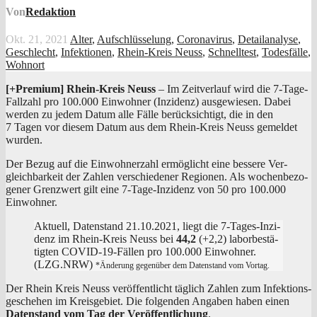
Von
Redaktion
Okt. 21, 2021
Alter
,
Aufschlüsselung
,
Coronavirus
,
Detailanalyse
,
Geschlecht
,
Infektionen
,
Rhein-Kreis Neuss
,
Schnelltest
,
Todesfälle
,
Wohnort
[+Pre­mi­um]
Rhein-Kreis
Neuss
– Im Zeit­ver­lauf wird die 7‑Ta­ge-
Fall­zahl pro 100.000 Ein­woh­ner (Inzi­denz) aus­ge­wie­sen. Dabei
wer­den zu jedem Datum alle Fäl­le berück­sich­tigt, die in den
7 Tagen vor die­sem Datum aus dem Rhein-Kreis Neuss gemel­det
wurden.
Der Bezug auf die Ein­woh­ner­zahl ermög­licht eine bes­se­re Ver­
gleich­bar­keit der Zah­len ver­schie­de­ner Regio­nen. Als wochen­be­zo­
ge­ner Grenz­wert gilt eine 7‑Ta­ge-Inzi­denz von 50 pro 100.000
Einwohner.
Aktu­ell, Daten­stand 21.10.2021, liegt die 7‑Ta­ges-Inzi­
denz im Rhein-Kreis Neuss bei
44,2
(+2,2) labor­be­stä­
tig­ten COVID-19-Fäl­len pro 100.000 Ein­woh­ner.
(LZG.NRW)
*Ände­rung gegen­über dem Daten­stand vom Vortag.
Der Rhein Kreis Neuss ver­öf­fent­licht täg­lich Zah­len zum Infek­ti­ons­
ge­sche­hen im Kreis­ge­biet. Die fol­gen­den Anga­ben haben einen
Daten­stand vom Tag der Ver­öf­fent­li­chung
.