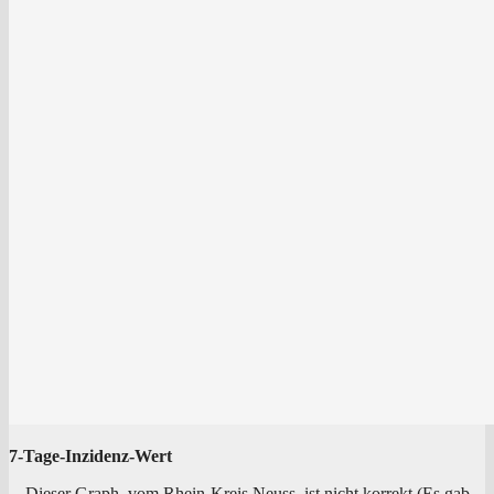
7‑Ta­ge-Inzi­denz-Wert
Die­ser Graph, vom Rhein-Kreis Neuss, ist nicht kor­rekt (Es gab