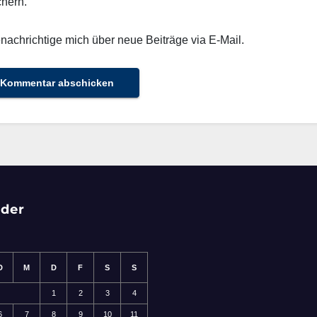
chern.
nachrichtige mich über neue Beiträge via E-Mail.
nder
D
M
D
F
S
S
1
2
3
4
6
7
8
9
10
11