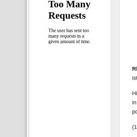
R
is
Hi
in
po
(