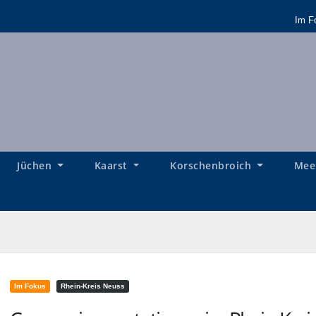
Im F
Jüchen
Kaarst
Korschenbroich
Mee
Im Fokus
Rhein-Kreis Neuss