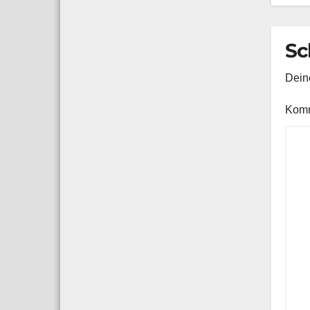
G
K
Sc
Deine
Kom