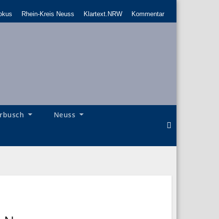
okus
Rhein-Kreis Neuss
Klartext.NRW
Kommentar
rbusch
Neuss