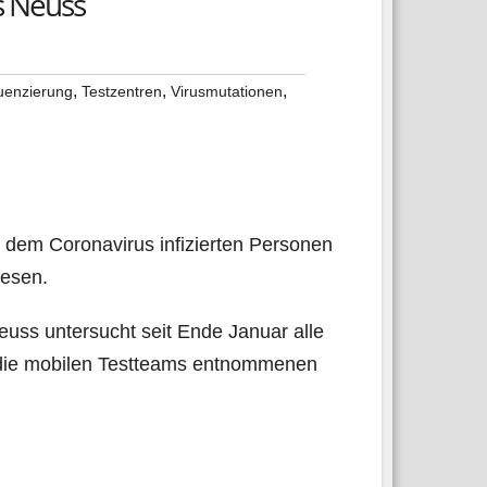
s Neuss
,
,
,
uenzierung
Testzentren
Virusmutationen
dem Coro­na­vi­rus infi­zier­ten Per­so­nen
wiesen.
Neuss unter­sucht seit Ende Janu­ar alle
die mobi­len Test­teams ent­nom­me­nen