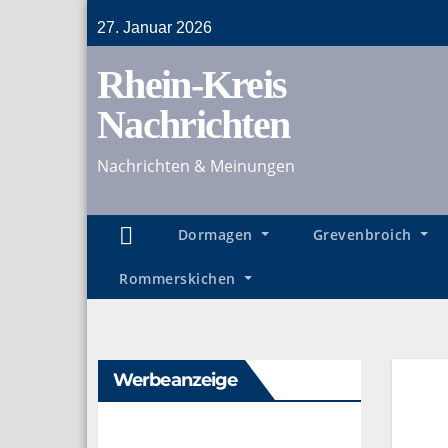
Zum
27. Januar 2026
Inhalt
Rhein-Kreis
springen
Nachrichten
Nachrichten & Meinungen
Dormagen
Grevenbroich
Rommerskichen
Werbeanzeige