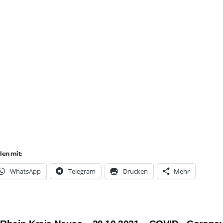
ilen mit:
Whats­App
Tele­gram
Dru­cken
Mehr