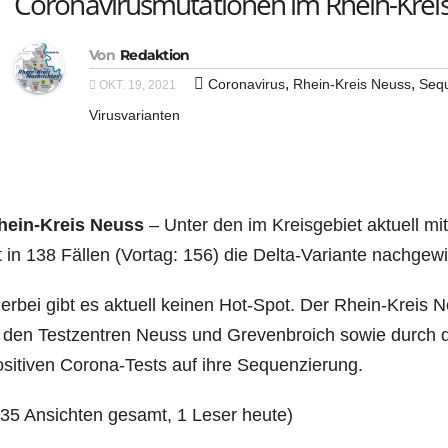
Coronavirusmutationen im Rhein-Krei
Von
Redaktion
,
,
Coronavirus
Rhein-Kreis Neuss
Seq
OKT. 19, 2021
Virusvarianten
hein-Kreis Neuss
– Unter den im Kreis­ge­biet aktu­ell mit 
t in 138 Fäl­len (Vor­tag: 156) die Del­ta-Vari­an­te nachge
er­bei gibt es aktu­ell kei­nen Hot-Spot. Der Rhein-Kreis 
 den Test­zen­tren Neuss und Gre­ven­broich sowie durch 
si­ti­ven Coro­na-Tests auf ihre Sequenzierung.
135 Ansich­ten gesamt, 1 Leser heute)