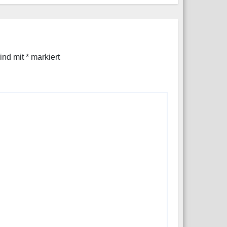
schnelle
Reaktionsfähigkei
t
sind mit
*
markiert