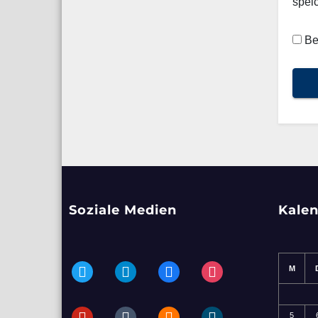
spei
Be
Soziale Medien
Kale
twitter
telegram
facebook
instagram
M
pinterest
tumblr
blogger
dailymotion
5