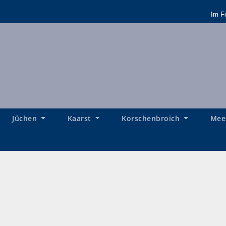
Im F
Jüchen
Kaarst
Korschenbroich
Mee