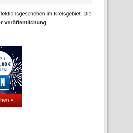
ek­ti­ons­ge­sche­hen im Kreis­ge­biet. Die
Ver­öf­fent­li­chung
.