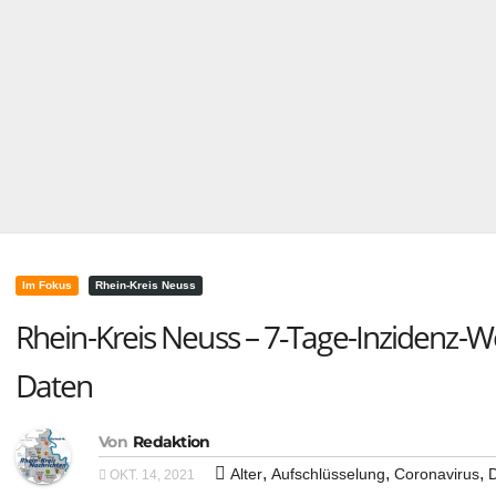
Im Fokus
Rhein-Kreis Neuss
Rhein-Kreis Neuss – 7‑Tage-Inzidenz-W
Daten
Von
Redaktion
,
,
,
Alter
Aufschlüsselung
Coronavirus
D
OKT. 14, 2021