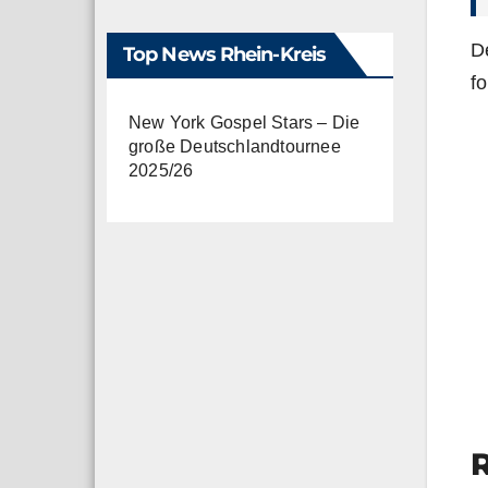
De
Top News Rhein-Kreis
f
New York Gospel Stars – Die
große Deutschlandtournee
2025/26
R