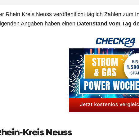
r Rhein Kreis Neuss ver­öf­fent­licht täg­lich Zah­len zum Inf
ol­gen­den Anga­ben haben einen
Daten­stand vom Tag der 
hein-Kreis Neuss