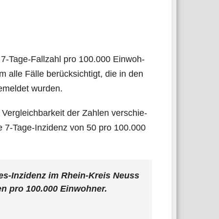
e 7‑Ta­ge-Fall­zahl pro 100.000 Ein­woh­
alle Fäl­le berück­sich­tigt, die in den
emel­det wurden.
er­gleich­bar­keit der Zah­len ver­schie­
ne 7‑Ta­ge-Inzi­denz von 50 pro 100.000
­ges-Inzi­denz im Rhein-Kreis Neuss
len pro 100.000 Ein­woh­ner.