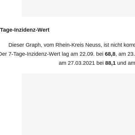
‑Ta­ge-Inzi­denz-Wert
Die­ser Graph, vom Rhein-Kreis Neuss, ist nicht kor­r
Der 7‑Ta­ge-Inzi­denz-Wert lag am 22.09. bei
68,8
, am 23
am 27.03.2021 bei
88,1
und am 