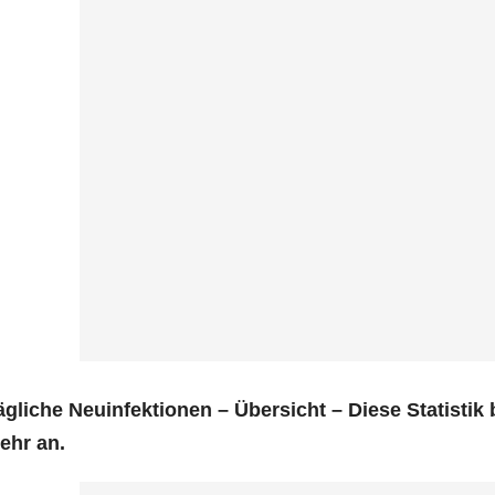
g­li­che Neu­in­fek­tio­nen – Über­sicht – Die­se Sta­tis­t
ehr an.