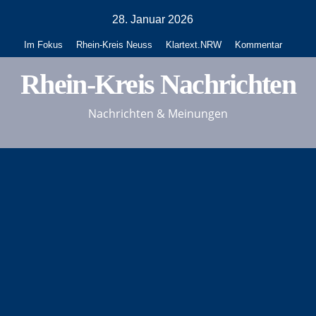
Zum
28. Januar 2026
Inhalt
Im Fokus
Rhein-Kreis Neuss
Klartext.NRW
Kommentar
springen
Rhein-Kreis Nachrichten
Nachrichten & Meinungen