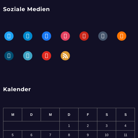
Soziale Medien
twitter
telegram
facebook
instagram
pinterest
tumblr
blogger
dailymotion
periscope
youtube
rss
Kalender
M
D
M
D
F
S
S
1
2
3
4
5
6
7
8
9
10
11