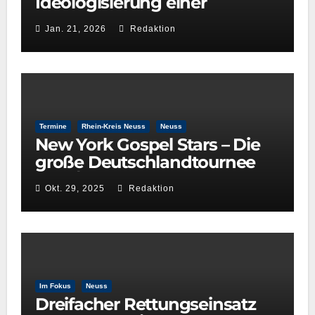
Ideologisierung einer
Kulturentscheidung: Die Rolle
Jan. 21, 2026
Redaktion
der GRÜNEN im
Kulturausschuss
Termine
Rhein-Kreis Neuss
Neuss
New York Gospel Stars – Die
große Deutschlandtournee
2025/26
Okt. 29, 2025
Redaktion
Im Fokus
Neuss
Dreifacher Rettungseinsatz