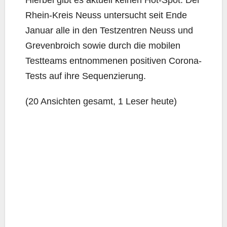
Hier­bei gibt es aktu­ell kei­nen Hot-Spot. Der
Rhein-Kreis Neuss unter­sucht seit Ende
Janu­ar alle in den Test­zen­tren Neuss und
Gre­ven­broich sowie durch die mobi­len
Test­teams ent­nom­me­nen posi­ti­ven Coro­na-
Tests auf ihre Sequenzierung.
(20 Ansich­ten gesamt, 1 Leser heute)