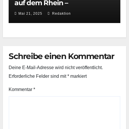
auf dem Rhein –
Wasserwacht Neuss beweist
Mai 21, 2025
Redaktion
schnelle Reaktionsfähigkeit
Schreibe einen Kommentar
Deine E-Mail-Adresse wird nicht veröffentlicht.
Erforderliche Felder sind mit
*
markiert
Kommentar
*