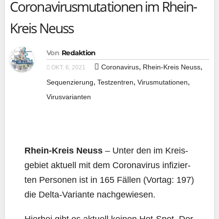
Coronavirusmutationen im Rhein-
Kreis Neuss
Von
Redaktion
,
,
Coronavirus
Rhein-Kreis Neuss
OKT. 6, 2021
,
,
,
Sequenzierung
Testzentren
Virusmutationen
Virusvarianten
Rhein-Kreis Neuss
– Unter den im Kreis­
ge­biet aktu­ell mit dem Coro­na­vi­rus infi­zier­
ten Per­so­nen ist in 165 Fäl­len (Vor­tag: 197)
die Del­ta-Vari­an­te nachgewiesen.