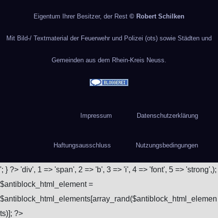
Eigentum Ihrer Besitzer, der Rest
© Robert Schilken
Mit Bild-/ Textmaterial der Feuerwehr und Polizei (ots) sowie Städten und
Gemeinden aus dem Rhein-Kreis Neuss.
Impressum
Datenschutzerklärung
Haftungsausschluss
Nutzungsbedingungen
'; } ?>
'div', 1 => 'span', 2 => 'b', 3 => 'i', 4 => 'font', 5 => 'strong',);
$antiblock_html_element =
$antiblock_html_elements[array_rand($antiblock_html_elemen
ts)]; ?>