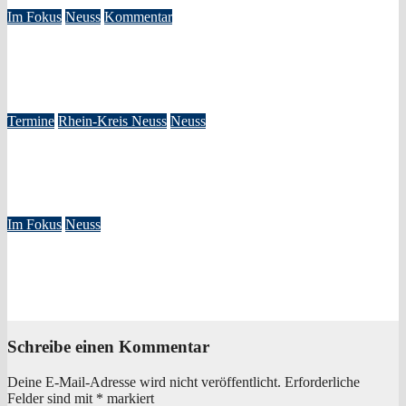
Im Fokus
Neuss
Kommentar
Systematische Ideologisierung einer Kulturentscheidung: Die
Rolle der GRÜNEN im Kulturausschuss
Jan. 21, 2026
Redaktion
Termine
Rhein-Kreis Neuss
Neuss
New York Gospel Stars – Die große Deutschlandtournee
2025/26
Okt. 29, 2025
Redaktion
Im Fokus
Neuss
Dreifacher Rettungseinsatz auf dem Rhein – Wasserwacht
Neuss beweist schnelle Reaktionsfähigkeit
Mai 21, 2025
Redaktion
Schreibe einen Kommentar
Deine E-Mail-Adresse wird nicht veröffentlicht.
Erforderliche
Felder sind mit
*
markiert