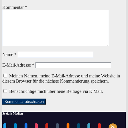
Kommentar
*
Name
*
E-Mail-Adresse
*
Meinen Namen, meine E-Mail-Adresse und meine Website in
diesem Browser für die nächste Kommentierung speichern.
Benachrichtige mich über neue Beiträge via E-Mail.
Soziale Medien
rss
twitter
telegram
facebook
instagram
pinterest
tumblr
blogger
dailymotion
periscope
youtube