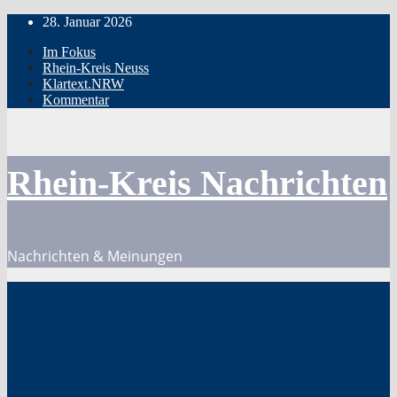
Zum
28. Januar 2026
Inhalt
Im Fokus
springen
Rhein-Kreis Neuss
Klartext.NRW
Kommentar
Rhein-Kreis Nachrichten
Nachrichten & Meinungen