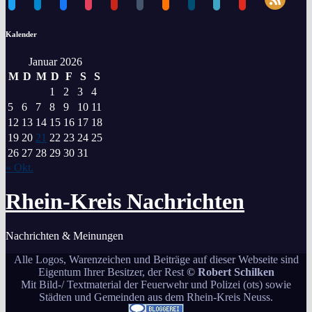
Kalender
Januar 2026
M
D
M
D
F
S
S
1
2
3
4
5
6
7
8
9
10
11
12
13
14
15
16
17
18
19
20
21
22
23
24
25
26
27
28
29
30
31
« Okt.
Rhein-Kreis Nachrichten
Nachrichten & Meinungen
Alle Logos, Warenzeichen und Beiträge auf dieser Webseite sind
Eigentum Ihrer Besitzer, der Rest
© Robert Schilken
Mit Bild-/ Textmaterial der Feuerwehr und Polizei (ots) sowie
Städten und Gemeinden aus dem Rhein-Kreis Neuss.