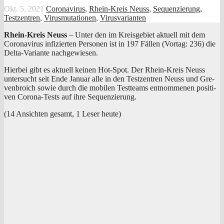
Okt. 5, 2021
Coronavirus
,
Rhein-Kreis Neuss
,
Sequenzierung
,
Testzentren
,
Virusmutationen
,
Virusvarianten
Rhein-Kreis Neuss
– Unter den im Kreis­ge­biet aktu­ell mit dem
Coro­na­vi­rus infi­zier­ten Per­so­nen ist in 197 Fäl­len (Vor­tag: 236) die
Del­ta-Vari­an­te nachgewiesen.
Hier­bei gibt es aktu­ell kei­nen Hot-Spot. Der Rhein-Kreis Neuss
unter­sucht seit Ende Janu­ar alle in den Test­zen­tren Neuss und Gre­
ven­broich sowie durch die mobi­len Test­teams ent­nom­me­nen posi­ti­
ven Coro­na-Tests auf ihre Sequenzierung.
(14 Ansich­ten gesamt, 1 Leser heute)