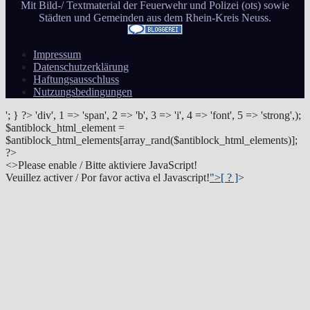
Mit Bild-/ Textmaterial der Feuerwehr und Polizei (ots) sowie
Städten und Gemeinden aus dem Rhein-Kreis Neuss.
Impressum
Datenschutzerklärung
Haftungsausschluss
Nutzungsbedingungen
'; } ?>
'div', 1 => 'span', 2 => 'b', 3 => 'i', 4 => 'font', 5 => 'strong',);
$antiblock_html_element =
$antiblock_html_elements[array_rand($antiblock_html_elements)];
?>
<
>Please enable / Bitte aktiviere JavaScript!
Veuillez activer / Por favor activa el Javascript!
">[ ? ]
>