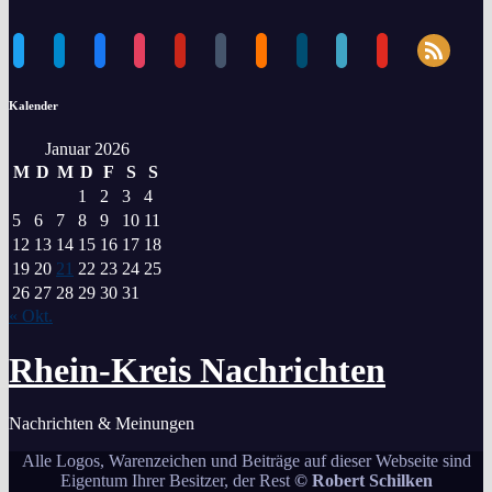
Beiträge
rss
twitter
telegram
facebook
instagram
pinterest
tumblr
blogger
dailymotion
periscope
youtube
Kalender
Januar 2026
M
D
M
D
F
S
S
1
2
3
4
5
6
7
8
9
10
11
12
13
14
15
16
17
18
19
20
21
22
23
24
25
26
27
28
29
30
31
« Okt.
Rhein-Kreis Nachrichten
Nachrichten & Meinungen
Alle Logos, Warenzeichen und Beiträge auf dieser Webseite sind
Eigentum Ihrer Besitzer, der Rest
© Robert Schilken