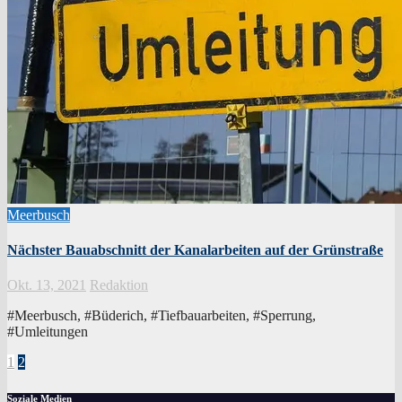
Meerbusch
Nächster Bauabschnitt der Kanalarbeiten auf der Grünstraße
Okt. 13, 2021
Redaktion
#Meerbusch, #Büderich, #Tiefbauarbeiten, #Sperrung,
#Umleitungen
Seitennummerierung
1
2
der
Soziale Medien