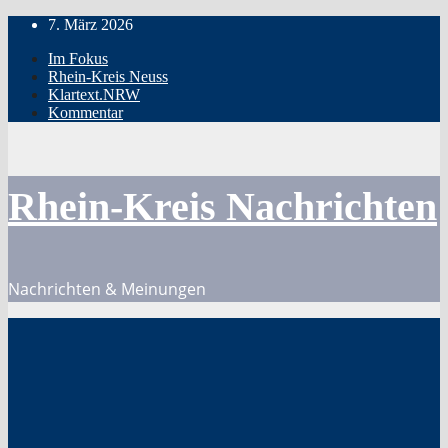
Zum
7. März 2026
Inhalt
Im Fokus
springen
Rhein-Kreis Neuss
Klartext.NRW
Kommentar
Rhein-Kreis Nachrichten
Nachrichten & Meinungen