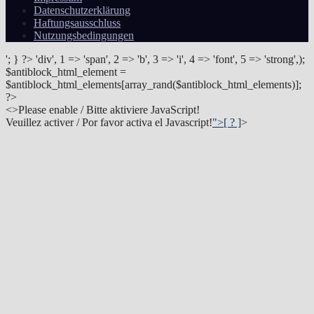
Datenschutzerklärung
Haftungsausschluss
Nutzungsbedingungen
'; } ?>
'div', 1 => 'span', 2 => 'b', 3 => 'i', 4 => 'font', 5 => 'strong',);
$antiblock_html_element =
$antiblock_html_elements[array_rand($antiblock_html_elements)];
?>
<
>Please enable / Bitte aktiviere JavaScript!
Veuillez activer / Por favor activa el Javascript!
">[ ? ]
>