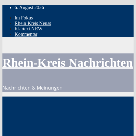
Zum
6. August 2026
Inhalt
Im Fokus
springen
Rhein-Kreis Neuss
Klartext.NRW
Kommentar
Rhein-Kreis Nachrichten
Nachrichten & Meinungen