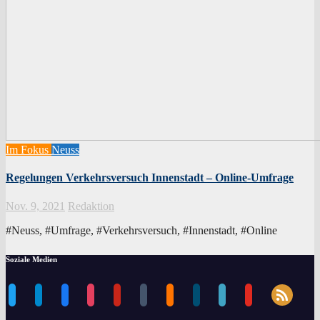
Im Fokus
Neuss
Regelungen Verkehrsversuch Innenstadt – Online-Umfrage
Nov. 9, 2021
Redaktion
#Neuss, #Umfrage, #Verkehrsversuch, #Innenstadt, #Online
Soziale Medien
rss
twitter
telegram
facebook
instagram
pinterest
tumblr
blogger
dailymotion
periscope
youtube