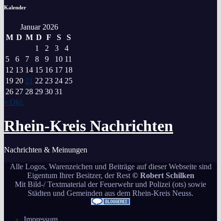
Kalender
Januar 2026
M
D
M
D
F
S
S
1
2
3
4
5
6
7
8
9
10
11
12
13
14
15
16
17
18
19
20
21
22
23
24
25
26
27
28
29
30
31
« Okt.
Rhein-Kreis Nachrichten
Nachrichten & Meinungen
Alle Logos, Warenzeichen und Beiträge auf dieser Webseite sind
Eigentum Ihrer Besitzer, der Rest
© Robert Schilken
Mit Bild-/ Textmaterial der Feuerwehr und Polizei (ots) sowie
Städten und Gemeinden aus dem Rhein-Kreis Neuss.
Impressum