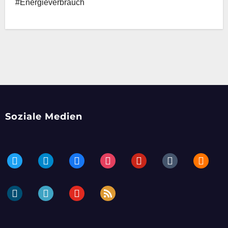
#Energieverbrauch
Soziale Medien
twitter
telegram
facebook
instagram
pinterest
tumblr
blogger
dailymotion
periscope
youtube
rss