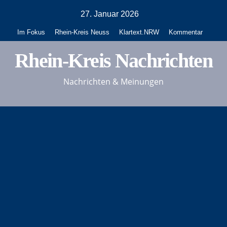
Zum
27. Januar 2026
Inhalt
Im Fokus
Rhein-Kreis Neuss
Klartext.NRW
Kommentar
springen
Rhein-Kreis Nachrichten
Nachrichten & Meinungen