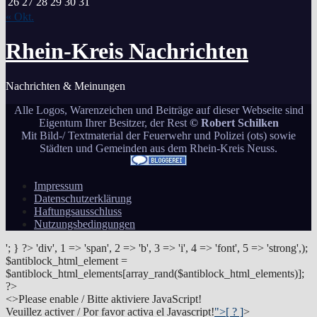
26
27
28
29
30
31
« Okt.
Rhein-Kreis Nachrichten
Nachrichten & Meinungen
Alle Logos, Warenzeichen und Beiträge auf dieser Webseite sind
Eigentum Ihrer Besitzer, der Rest
© Robert Schilken
Mit Bild-/ Textmaterial der Feuerwehr und Polizei (ots) sowie
Städten und Gemeinden aus dem Rhein-Kreis Neuss.
Impressum
Datenschutzerklärung
Haftungsausschluss
Nutzungsbedingungen
'; } ?>
'div', 1 => 'span', 2 => 'b', 3 => 'i', 4 => 'font', 5 => 'strong',);
$antiblock_html_element =
$antiblock_html_elements[array_rand($antiblock_html_elements)];
?>
<
>Please enable / Bitte aktiviere JavaScript!
Veuillez activer / Por favor activa el Javascript!
">[ ? ]
>