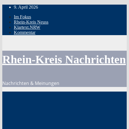
Zum
9. April 2026
Inhalt
Im Fokus
springen
Rhein-Kreis Neuss
Klartext.NRW
Kommentar
Rhein-Kreis Nachrichten
Nachrichten & Meinungen